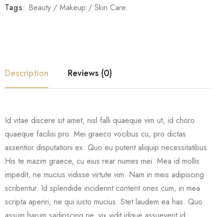
Tags:
Beauty
/
Makeup
/
Skin Care
.
Description
Reviews (0)
Id vitae discere sit amet, nisl falli quaeque vim ut, id choro
quaeque facilisi pro. Mei graeco vocibus cu, pro dictas
assentior disputationi ex. Quo eu putent aliquip necessitatibus.
His te mazim graece, cu eius rear numes mei. Mea id mollis
impedit, ne mucius vidisse virtute vim. Nam in meis adipiscing
scribentur. Id splendide inciderint content ones cum, in mea
scripta aperiri, ne qui iusto mucius. Stet laudem ea has. Quo
assum harum sadipscing ne, vix vidit idque assueverit id.