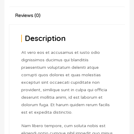
Reviews (0)
Description
At vero eos et accusamus et iusto odio
dignissimos ducimus qui blanditiis
praesentium voluptatum deleniti atque
corrupti quos dolores et quas molestias
excepturi sint occaecati cupiditate non
provident, similique sunt in culpa qui officia
deserunt mollitia animi, id est laborum et
dolorum fuga. Et harum quidem rerum facilis
est et expedita distinctio.
Nam libero tempore, cum soluta nobis est
eligendi optio cumque nihil impedit quo minus