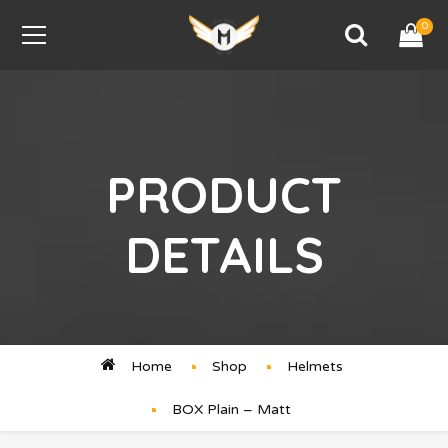
0
PRODUCT
DETAILS
Home
Shop
Helmets
BOX Plain – Matt